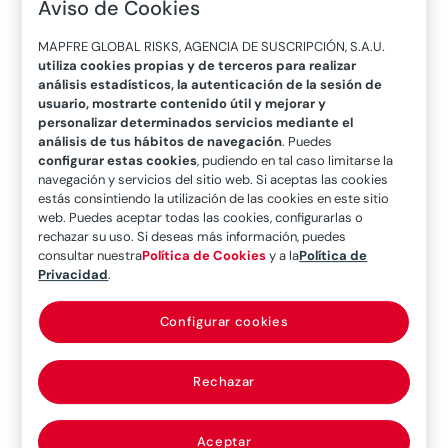
Aviso de Cookies
Catástrofes
MAPFRE GLOBAL RISKS, AGENCIA DE SUSCRIPCIÓN, S.A.U.
utiliza cookies propias y de terceros para realizar
medianas y su
análisis estadísticos, la autenticación de la sesión de
usuario, mostrarte contenido útil y mejorar y
impacto en la
personalizar determinados servicios mediante el
análisis de tus hábitos de navegación
. Puedes
configurar estas cookies
, pudiendo en tal caso limitarse la
industria
navegación y servicios del sitio web. Si aceptas las cookies
estás consintiendo la utilización de las cookies en este sitio
web. Puedes aceptar todas las cookies, configurarlas o
rechazar su uso. Si deseas más información, puedes
15/06/2021
consultar nuestra
Política de Cookies
y a la
Política de
Privacidad
.
Especialistas de la industria del reaseguro
Configurar cookies
constatan que el número de catástrofes
medianas se ha incrementado
Rechazar
significativamente en los últimos tiempos.
Aceptar