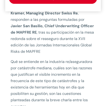
Tim Jehnichen
,
presidente ejecutivo de
Munich Re Sucursal en España, y Beat
Kramer, Managing Director Swiss Re
,
responden a las preguntas formuladas por
Javier San Basilio, Chief Underwriting Officer
de MAPFRE RE
, tras su participación en la mesa
redonda sobre el reaseguro durante la XVII
edición de las Jornadas Internacionales Global
Risks de MAPFRE
Qué se entiende en la industria re/aseguradora
por catástrofe mediana, cuáles son las razones
que justifican el visible incremento en la
frecuencia de este tipo de catástrofes y la
existencia de herramientas hoy en día que
posibiliten su gestión, son las cuestiones
planteadas durante la breve charla entre los