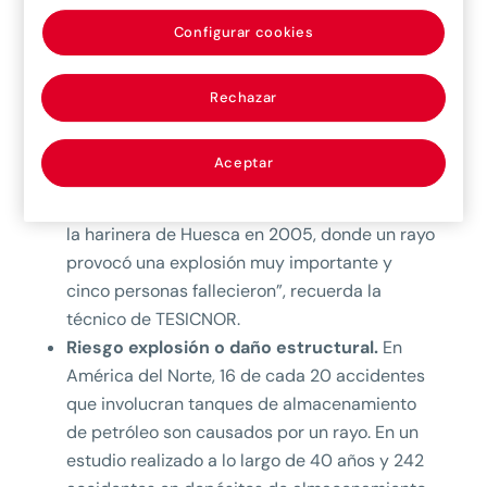
molinos se ven muy afectadas por la caída de
Configurar cookies
rayos, ya que la resistencia de los materiales
no alcanza a soportar siempre la potencia de
su impacto.
Rechazar
Integridad de las personas.
Sin ser
especialmente frecuentes, sí podemos dar
Aceptar
varios ejemplos. “El accidente industrial que
marcó en España a todo el país fue el caso de
la harinera de Huesca en 2005, donde un rayo
provocó una explosión muy importante y
cinco personas fallecieron”, recuerda la
técnico de TESICNOR.
Riesgo explosión o daño estructural.
En
América del Norte, 16 de cada 20 accidentes
que involucran tanques de almacenamiento
de petróleo son causados por un rayo. En un
estudio realizado a lo largo de 40 años y 242