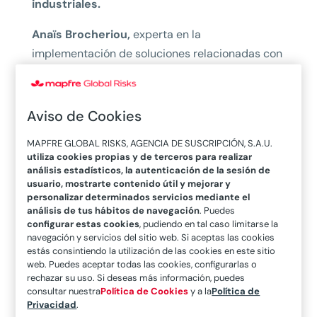
industriales.
Anaïs Brocheriou,
experta en la
implementación de soluciones relacionadas con
las tormentas eléctricas y la caída de rayos en
TESICNOR, nos da las
claves
para entender los
riesgos
a los que se enfrentan los entornos
Aviso de Cookies
industriales y las tecnologías que logran
MAPFRE GLOBAL RISKS, AGENCIA DE SUSCRIPCIÓN, S.A.U.
prevenir el impacto o paliar sus
utiliza cookies propias y de terceros para realizar
consecuencias.
análisis estadísticos, la autenticación de la sesión de
usuario, mostrarte contenido útil y mejorar y
Cuando hablamos, en general, de los
personalizar determinados servicios mediante el
análisis de tus hábitos de navegación
. Puedes
principales daños provocados por las
configurar estas cookies
, pudiendo en tal caso limitarse la
grandes tormentas,
la Brocheriou destaca
navegación y servicios del sitio web. Si aceptas las cookies
estás consintiendo la utilización de las cookies en este sitio
cinco frentes:
web. Puedes aceptar todas las cookies, configurarlas o
rechazar su uso. Si deseas más información, puedes
Riesgos de accidentes industriales.
En el
consultar nuestra
Política de Cookies
y a la
Política de
sector eólico, por ejemplo, las palas de los
Privacidad
.