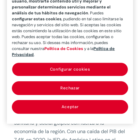
usuario, mostrarte contenido útil y mejorar y
pertenecientes a países del mismo calificativo -
personalizar determinados servicios mediante el
como Brasil, Chile, México, Colombia o
análisis de tus hábitos de navegación
. Puedes
configurar estas cookies
, pudiendo en tal caso limitarse la
Argentina-, que han pasado de grandes
navegación y servicios del sitio web. Si aceptas las cookies
receptores de capital foráneo a convertirse, a su
estás consintiendo la utilización de las cookies en este sitio
vez, en fuertes inversores en mercados
web. Puedes aceptar todas las cookies, configurarlas o
rechazar su uso. Si deseas más información, puedes
internacionales.
consultar nuestra
Política de Cookies
y a la
Política de
Privacidad
.
Antes de la pandemia, en 2019, los datos
publicados por ‘Global Latam 2020’, la Inversión
Configurar cookies
Extranjera Directa (IED) desde los países de
América Latina hacia el exterior alcanzó los
Rechazar
43.253 millones de dólares, lo que conformaba
una marcada trayectoria ascendente.
Aceptar
No obstante, el pasado año, la grave crisis
sanitaria y social golpeó con fuerza a la
economía de la región. Con una caída del PIB del
7,4% en 2020, la IED de América Latina en el