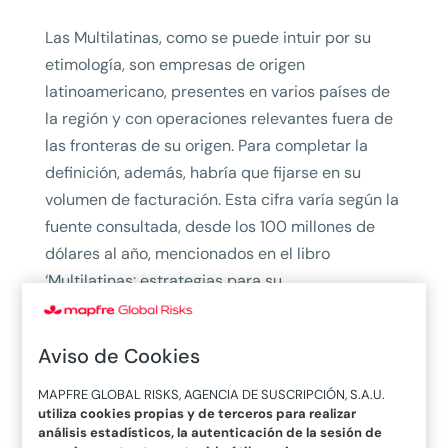
Las Multilatinas, como se puede intuir por su
etimología, son empresas de origen
latinoamericano, presentes en varios países de
la región y con operaciones relevantes fuera de
las fronteras de su origen. Para completar la
definición, además, habría que fijarse en su
volumen de facturación. Esta cifra varía según la
fuente consultada, desde los 100 millones de
dólares al año, mencionados en el libro
‘Multilatinas: estrategias para su
internacionalización’, hasta el mínimo de los 250
millones de dólares al año, contemplado por la
Aviso de Cookies
Revista América Economía.
MAPFRE GLOBAL RISKS, AGENCIA DE SUSCRIPCIÓN, S.A.U.
Estos grupos empresariales forman parte de las
utiliza cookies propias y de terceros para realizar
denominadas “multinacionales emergentes”,
análisis estadísticos, la autenticación de la sesión de