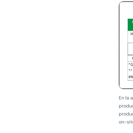
En la 
produc
produc
on-sit