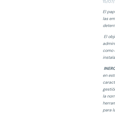
15/07
El pap
las em
determ
El ob
admini
como e
instal
INERC
en est
caract
gestió
la nor
herram
para l