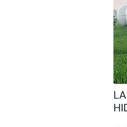
LA
HI