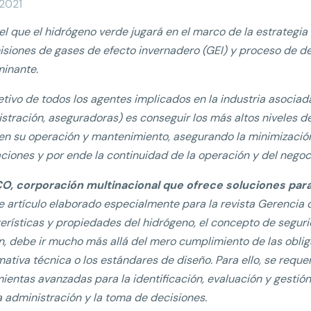
/2021
el que el hidrógeno verde jugará en el marco de la estrategi
isiones de gases de efecto invernadero (GEI) y proceso de d
inante.
jetivo de todos los agentes implicados en la industria asociad
stración, aseguradoras) es conseguir los más altos niveles de 
n su operación y mantenimiento, asegurando la minimizació
aciones y por ende la continuidad de la operación y del negoc
O, corporación multinacional que ofrece soluciones para e
e artículo elaborado especialmente para la revista Gerencia 
erísticas y propiedades del hidrógeno, el concepto de segurid
n, debe ir mucho más allá del mero cumplimiento de las obliga
mativa técnica o los estándares de diseño. Para ello, se req
ientas avanzadas para la identificación, evaluación y gestión
a administración y la toma de decisiones.