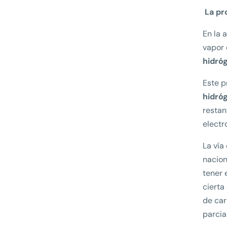
La pr
En la 
vapor
hidró
Este 
hidró
restan
electr
La vía
nacion
tener 
cierta
de car
parcia