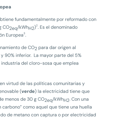
ropea
e obtiene fundamentalmente por reformado con
2
 g CO
/kWh
)
. Es el denominado
2eq
H2
3
sión Europea
.
enamiento de CO
para dar origen al
2
 y 90% inferior. La mayor parte del 5%
 industria del cloro-sosa que emplea
en virtud de las políticas comunitarias y
enovable (
verde
) la electricidad tiene que
o de menos de 30 g CO
/kWh
. Con una
2eq
H2
 en carbono” como aquel que tiene una huella
ado de metano con captura o por electricidad