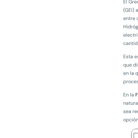
El Gre
(GEI) 
entre 
Hidróg
electr
cantid
Esta e
que di
en la 
proces
En la
F
natura
sea re
opción