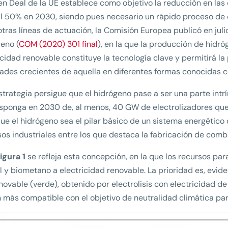
en Deal de la UE establece como objetivo la reducción en la
al 50% en 2030, siendo pues necesario un rápido proceso de 
otras líneas de actuación, la Comisión Europea publicó en juli
eno (
COM (2020) 301 final
), en la que la producción de hidr
icidad renovable constituye la tecnología clave y permitirá l
ades crecientes de aquella en diferentes formas conocidas
strategia persigue que el hidrógeno pase a ser una parte int
sponga en 2030 de, al menos, 40 GW de electrolizadores que
que el hidrógeno sea el pilar básico de un sistema energétic
os industriales entre los que destaca la fabricación de combu
igura 1
se refleja esta concepción, en la que los recursos pa
l y biometano a electricidad renovable. La prioridad es, evi
novable (verde), obtenido por electrolisis con electricidad de 
 más compatible con el objetivo de neutralidad climática pa