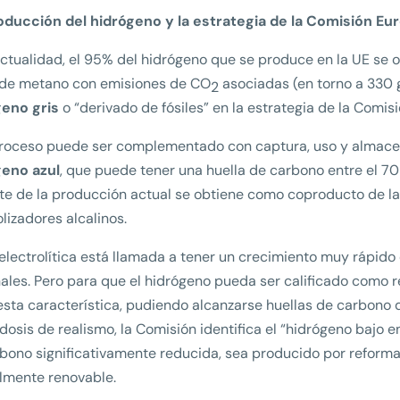
oducción del hidrógeno y la estrategia de la Comisión Eu
actualidad, el 95% del hidrógeno que se produce en la UE s
 de metano con emisiones de CO
asociadas (en torno a 330
2
geno gris
o “derivado de fósiles” en la estrategia de la Comi
proceso puede ser complementado con captura, uso y almac
geno azul
, que puede tener una huella de carbono entre el 70
te de la producción actual se obtiene como coproducto de la
olizadores alcalinos.
 electrolítica está llamada a tener un crecimiento muy rápido 
ales. Pero para que el hidrógeno pueda ser calificado como r
esta característica, pudiendo alcanzarse huellas de carbon
 dosis de realismo, la Comisión identifica el “hidrógeno bajo
bono significativamente reducida, sea producido por reform
lmente renovable.