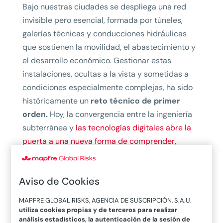
Bajo nuestras ciudades se despliega una red
invisible pero esencial, formada por túneles,
galerías técnicas y conducciones hidráulicas
que sostienen la movilidad, el abastecimiento y
el desarrollo económico. Gestionar estas
instalaciones, ocultas a la vista y sometidas a
condiciones especialmente complejas, ha sido
históricamente un
reto técnico de primer
orden.
Hoy, la convergencia entre la ingeniería
subterránea y
las tecnologías digitales abre la
puerta a una nueva forma de comprender,
diseñar y operar estos sistemas
. A continuación,
exploramos cómo los digital twins —o gemelos
Aviso de Cookies
digitales— son capaces de redefinir cada fase
del ciclo de vida de las infraestructuras
MAPFRE GLOBAL RISKS, AGENCIA DE SUSCRIPCIÓN, S.A.U.
subterráneas.
utiliza cookies propias y de terceros para realizar
análisis estadísticos, la autenticación de la sesión de