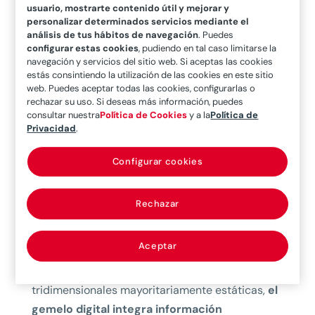
usuario, mostrarte contenido útil y mejorar y
personalizar determinados servicios mediante el
análisis de tus hábitos de navegación
. Puedes
¿Qué es un digital twin
configurar estas cookies
, pudiendo en tal caso limitarse la
navegación y servicios del sitio web. Si aceptas las cookies
en el contexto de las
estás consintiendo la utilización de las cookies en este sitio
web. Puedes aceptar todas las cookies, configurarlas o
infraestructuras?
rechazar su uso. Si deseas más información, puedes
consultar nuestra
Política de Cookies
y a la
Política de
Un digital twin puede entenderse como una
Privacidad
.
réplica virtual dinámica de una obra física,
Configurar cookies
permanentemente sincronizada con su
contraparte real mediante flujos continuos
de datos
procedentes de sensores, sistemas de
Rechazar
control y plataformas de gestión.
Aceptar
A diferencia de los modelos BIM convencionales,
que suelen ofrecer representaciones
tridimensionales mayoritariamente estáticas,
el
gemelo digital integra información