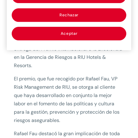
11/06/2019
Rechazar
En el marco de las Jornadas Internacionales de
Salamanca, el presidente de MAPFRE Global
Risks, Francisco J. Marco, y Bosco Francoy, CEO
Aceptar
de la Unidad, realizaron la presentación y la
entrega del Premio Internacional a la Excelencia
en la Gerencia de Riesgos a RIU Hotels &
Resorts.
El premio, que fue recogido por Rafael Fau, VP
Risk Management de RIU, se otorga al cliente
que haya desarrollado en conjunto la mejor
labor en el fomento de las políticas y cultura
para la gestión, prevención y protección de los
riesgos asegurables.
Rafael Fau destacó la gran implicación de toda