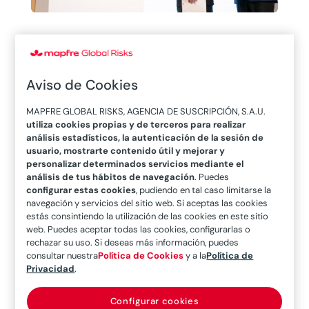
RIU Hotels &
Resorts, Premio
Aviso de Cookies
Internacional a la
MAPFRE GLOBAL RISKS, AGENCIA DE SUSCRIPCIÓN, S.A.U.
utiliza cookies propias y de terceros para realizar
Excelencia en la
análisis estadísticos, la autenticación de la sesión de
usuario, mostrarte contenido útil y mejorar y
Gerencia de
personalizar determinados servicios mediante el
análisis de tus hábitos de navegación
. Puedes
configurar estas cookies
, pudiendo en tal caso limitarse la
Riesgos otorgado
navegación y servicios del sitio web. Si aceptas las cookies
estás consintiendo la utilización de las cookies en este sitio
por MAPFRE Global
web. Puedes aceptar todas las cookies, configurarlas o
rechazar su uso. Si deseas más información, puedes
Risks
consultar nuestra
Política de Cookies
y a la
Política de
Privacidad
.
Configurar cookies