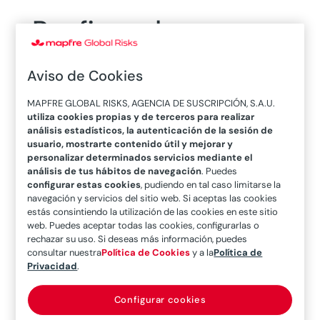
Reafirmada una vez
más la fortaleza
Aviso de Cookies
financiera de
MAPFRE GLOBAL RISKS, AGENCIA DE SUSCRIPCIÓN, S.A.U.
MAPFRE
utiliza cookies propias y de terceros para realizar
análisis estadísticos, la autenticación de la sesión de
usuario, mostrarte contenido útil y mejorar y
personalizar determinados servicios mediante el
análisis de tus hábitos de navegación
. Puedes
23/12/2017
configurar estas cookies
, pudiendo en tal caso limitarse la
navegación y servicios del sitio web. Si aceptas las cookies
estás consintiendo la utilización de las cookies en este sitio
web. Puedes aceptar todas las cookies, configurarlas o
rechazar su uso. Si deseas más información, puedes
consultar nuestra
Política de Cookies
y a la
Política de
Privacidad
.
Configurar cookies