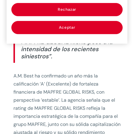
Rechazar
“A.M.Best: Confirmada la
Aceptar
calificación sin cambios de
MAPFRE GLOBAL RISKS pese a la
intensidad de los recientes
siniestros”.
A.M. Best ha confirmado un año más la
calificación ‘A’ (Excelente) de fortaleza
financiera de MAPFRE GLOBAL RISKS, con
perspectiva ‘estable’. La agencia señala que el
rating de MAPFRE GLOBAL RISKS refleja la
importancia estratégica de la compañía para el
grupo MAPFRE, junto con su sólida capitalización
ajustada al riesgo y su sólido rendimiento