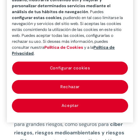
mayor congreso de Grandes Riesgos de Brasil.
El
personalizar determinados servicios mediante el
evento, que llegará a su decimoquinta edición
análisis de tus hábitos de navegación
. Puedes
en 2023, se celebrará los días 10 y 11 de octubre
configurar estas cookies
, pudiendo en tal caso limitarse la
navegación y servicios del sitio web. Si aceptas las cookies
en el Centro de Eventos WTC, en São Paulo. La
estás consintiendo la utilización de las cookies en este sitio
edición de este año tiene como objetivo
reunir a
web. Puedes aceptar todas las cookies, configurarlas o
rechazar su uso. Si deseas más información, puedes
los principales actores y tomadores de
consultar nuestra
Política de Cookies
y a la
Política de
decisiones del sector,
proporcionando
Privacidad
.
oportunidades de aprendizaje, networking y
Configurar cookies
negocios.
MAPFRE lidera actualmente el
ranking nacional de aseguradoras
que operan
en el segmento de grandes riesgos, con una
Rechazar
cuota de mercado del 13%.
Aceptar
Además de su patrocinio,
MAPFRE contará con
un stand
en el que presentará sus soluciones
para grandes riesgos, como seguros para
ciber
riesgos, riesgos medioambientales y riesgos