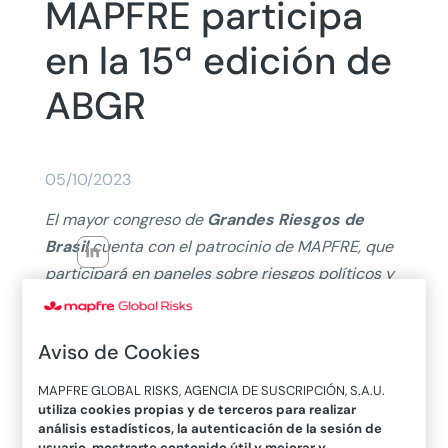
MAPFRE participa
en la 15ª edición de
ABGR
05/10/2023
El mayor congreso de
Grandes Riesgos de
Brasil
cuenta con el patrocinio de MAPFRE, que
participará en paneles sobre riesgos políticos y
programas de cautivas. La empresa es líder en
el segmento, con una cuota de mercado del 13%.
Aviso de Cookies
MAPFRE, una de las mayores compañías de
MAPFRE GLOBAL RISKS, AGENCIA DE SUSCRIPCIÓN, S.A.U.
seguros y mercados financieros del mundo,
utiliza cookies propias y de terceros para realizar
participa en una edición más de
Expo ABGR, el
análisis estadísticos, la autenticación de la sesión de
usuario, mostrarte contenido útil y mejorar y