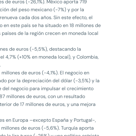
es de euros (-26,1%). México aporta 719
ción del peso mexicano (-7%) y por la
 renueva cada dos años. Sin este efecto, el
o en este país se ha situado en 18 millones de
s países de la región crecen en moneda local
ones de euros (-5,5%), destacando la
del 4,7% (+10% en moneda local), y Colombia,
.
 millones de euros (-4,1%). El negocio en
do por la depreciación del dólar (-3,5%) y la
e del negocio para impulsar el crecimiento
387 millones de euros, con un resultado
terior de 17 millones de euros, y una mejora
es en Europa –excepto España y Portugal-,
66 millones de euros (-5,6%). Turquía aporta
e la lira turca (-25%) y una política estricta