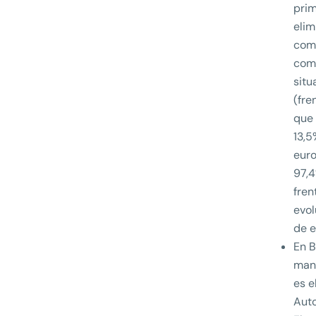
prim
elim
comp
comb
situ
(fre
que 
13,5
euro
97,4
fren
evol
de e
En B
mane
es e
Auto