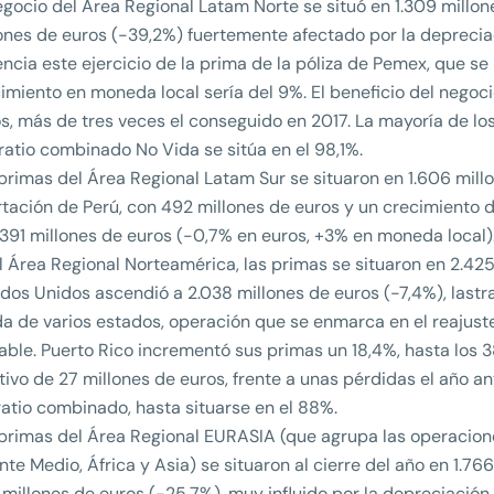
egocio del Área Regional Latam Norte se situó en 1.309 millon
ones de euros (-39,2%) fuertemente afectado por la deprecia
ncia este ejercicio de la prima de la póliza de Pemex, que se
imiento en moneda local sería del 9%. El beneficio del negoci
s, más de tres veces el conseguido en 2017. La mayoría de lo
 ratio combinado No Vida se sitúa en el 98,1%.
primas del Área Regional Latam Sur se situaron en 1.606 mill
tación de Perú, con 492 millones de euros y un crecimiento 
391 millones de euros (-0,7% en euros, +3% en moneda local)
l Área Regional Norteamérica, las primas se situaron en 2.425
dos Unidos ascendió a 2.038 millones de euros (-7,4%), lastra
da de varios estados, operación que se enmarca en el reajust
able. Puerto Rico incrementó sus primas un 18,4%, hasta los 
tivo de 27 millones de euros, frente a unas pérdidas el año an
ratio combinado, hasta situarse en el 88%.
primas del Área Regional EURASIA (que agrupa las operacion
nte Medio, África y Asia) se situaron al cierre del año en 1.7
millones de euros (-25,7%), muy influido por la depreciación d