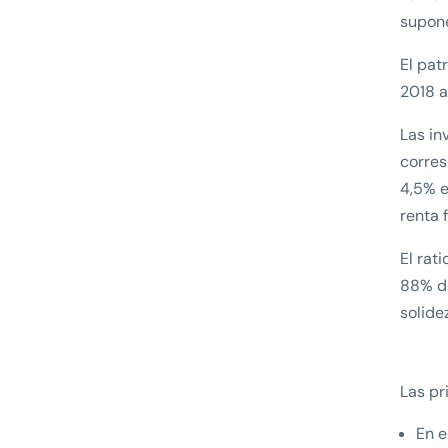
supone
El pat
2018 a
Las in
corres
4,5% e
renta 
El rat
88% de
solide
Las pr
En e