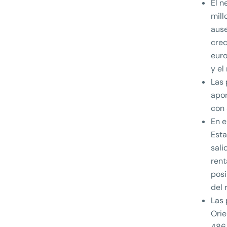
El n
mill
ause
crec
euro
y el
Las 
apor
con 
En e
Esta
sali
rent
posi
del 
Las 
Orie
486 