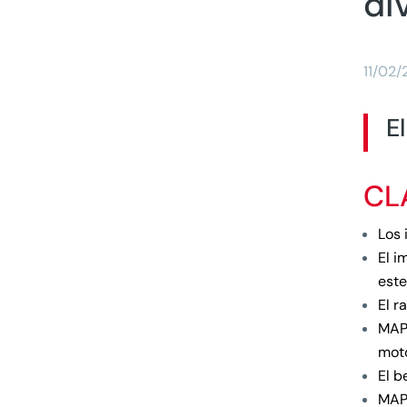
di
11/02/
E
CL
Los 
El i
este
El r
MAP
moto
El b
MAPF