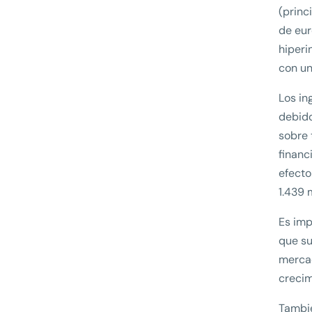
(princ
de eur
hiperi
con un
Los in
debido
sobre 
financ
efecto
1.439 
Es imp
que su
mercad
crecim
Tambié