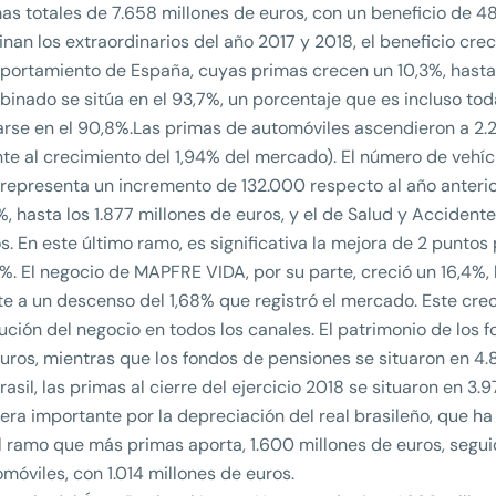
as totales de 7.658 millones de euros, con un beneficio de 48
inan los extraordinarios del año 2017 y 2018, el beneficio cre
ortamiento de España, cuyas primas crecen un 10,3%, hasta lo
inado se sitúa en el 93,7%, un porcentaje que es incluso tod
arse en el 90,8%.Las primas de automóviles ascendieron a 2.2
nte al crecimiento del 1,94% del mercado). El número de vehíc
representa un incremento de 132.000 respecto al año anterio
%, hasta los 1.877 millones de euros, y el de Salud y Accident
s. En este último ramo, es significativa la mejora de 2 puntos
%. El negocio de MAPFRE VIDA, por su parte, creció un 16,4%, 
te a un descenso del 1,68% que registró el mercado. Este cr
ución del negocio en todos los canales. El patrimonio de los f
uros, mientras que los fondos de pensiones se situaron en 4.
rasil, las primas al cierre del ejercicio 2018 se situaron en 3
ra importante por la depreciación del real brasileño, que ha
l ramo que más primas aporta, 1.600 millones de euros, seguid
móviles, con 1.014 millones de euros.