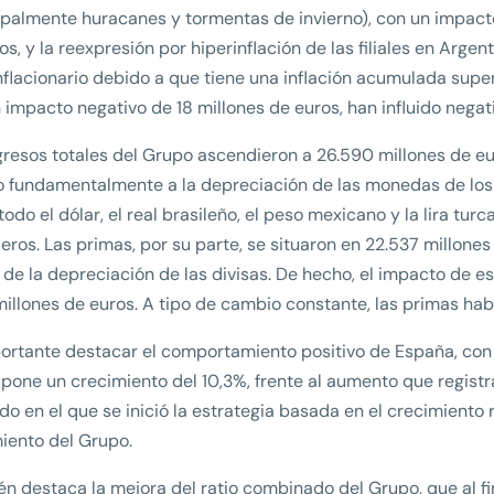
ipalmente huracanes y tormentas de invierno), con un impact
os, y la reexpresión por hiperinflación de las filiales en Argen
nflacionario debido a que tiene una inflación acumulada super
 impacto negativo de 18 millones de euros, han influido negat
gresos totales del Grupo ascendieron a 26.590 millones de e
 fundamentalmente a la depreciación de las monedas de los 
todo el dólar, el real brasileño, el peso mexicano y la lira tur
ieros. Las primas, por su parte, se situaron en 22.537 millones
 de la depreciación de las divisas. De hecho, el impacto de e
millones de euros. A tipo de cambio constante, las primas hab
ortante destacar el comportamiento positivo de España, con 
pone un crecimiento del 10,3%, frente al aumento que registra 
o en el que se inició la estrategia basada en el crecimiento
iento del Grupo.
n destaca la mejora del ratio combinado del Grupo, que al fina