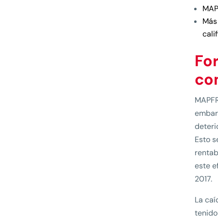
MAPF
Más 
cali
Fo
co
MAPFRE
embarg
deteri
Esto s
rentab
este e
2017.
La caí
tenido