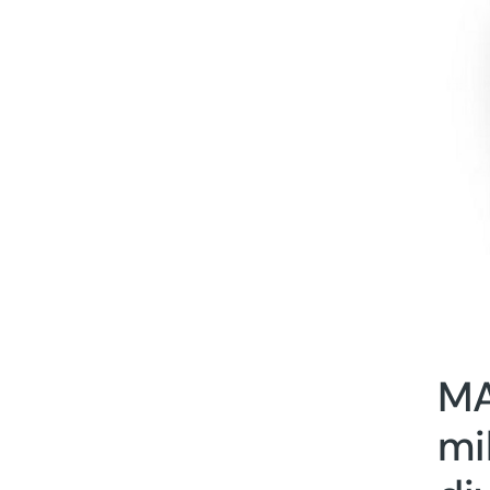
MA
mi