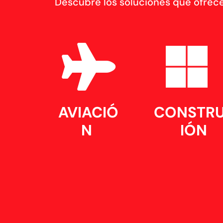
Descubre los soluciones que ofrece


AVIACIÓ
CONSTR
N
IÓN