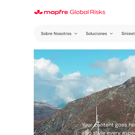
Sobre Nosotros
Soluciones
Sinies
Your content goes her
also style every aspe