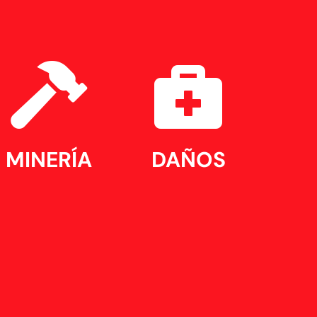


MINERÍA
DAÑOS