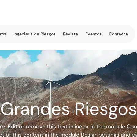
tros
Ingeniería de Riesgos
Revista
Eventos
Contacta
Grandes Riesgos
e. Edit or remove this text inline or in the module Con
ct of this content in the module Design settings and