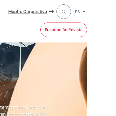
Mapfre Corporativo
ES
Suscripción Revista
tent settings. You can
 even apply custom CSS