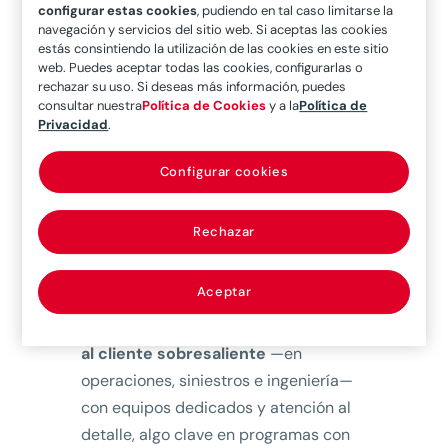
configurar estas cookies
, pudiendo en tal caso limitarse la
Desde mi punto de vista,
el éxito
navegación y servicios del sitio web. Si aceptas las cookies
estás consintiendo la utilización de las cookies en este sitio
sostenido se apoya en dos factores
web. Puedes aceptar todas las cookies, configurarlas o
fundamentales. Por un lado, una
rechazar su uso. Si deseas más información, puedes
consultar nuestra
Política de Cookies
y a la
Política de
suscripción rigurosa,
con más de
Privacidad
.
cuarenta años de experiencia,
fuertemente especializada por líneas
Configurar cookies
de negocio: Daños, Responsabilidad
Civil, Líneas Especiales (Aviación,
Rechazar
Construcción, Energía, Marítimo,
Minería) y Programas Globales de
Aceptar
Beneficios para Empleados. Por otro
lado, destacaría también un
servicio
al cliente sobresaliente
—en
operaciones, siniestros e ingeniería—
con equipos dedicados y atención al
detalle, algo clave en programas con