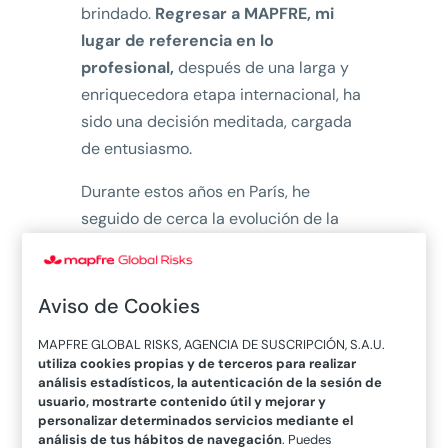
brindado.
Regresar a MAPFRE, mi
lugar de referencia en lo
profesional,
después de una larga y
enriquecedora etapa internacional, ha
sido una decisión meditada, cargada
de entusiasmo.
Durante estos años en París, he
seguido de cerca la evolución de la
empresa, en un mercado en profunda
transformación desde la pandemia.
Desde luego, ha sabido aportar
Aviso de Cookies
estabilidad, permanencia y liderazgo
MAPFRE GLOBAL RISKS, AGENCIA DE SUSCRIPCIÓN, S.A.U.
al seguro corporativo,
utiliza cookies propias y de terceros para realizar
consolidándose como referente en
análisis estadísticos, la autenticación de la sesión de
usuario, mostrarte contenido útil y mejorar y
la Península Ibérica y América
personalizar determinados servicios mediante el
Latina.
análisis de tus hábitos de navegación
. Puedes