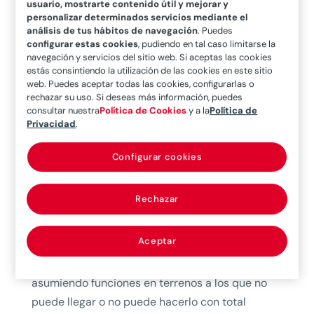
usuario, mostrarte contenido útil y mejorar y
con naturaleza jurídica de Organismo Autónomo,
personalizar determinados servicios mediante el
análisis de tus hábitos de navegación
. Puedes
pasó a tener la configuración de Sociedad
configurar estas cookies
, pudiendo en tal caso limitarse la
Estatal. Esta norma le dotó de una flexibilidad
navegación y servicios del sitio web. Si aceptas las cookies
organizativa y operativa de la que carecía y le
estás consintiendo la utilización de las cookies en este sitio
web. Puedes aceptar todas las cookies, configurarlas o
introdujo por la senda de la colaboración con el
rechazar su uso. Si deseas más información, puedes
seguro privado. Así ha pasado finalmente a
consultar nuestra
Política de Cookies
y a la
Política de
Privacidad
.
configurarse como Entidad Pública Empresarial
en 2004.
Configurar cookies
¿Cómo complementa al sector asegurador y
cómo participa en su estabilidad?
Rechazar
El Consorcio es una institución pública
Aceptar
multifuncional, cuya misión no es competir con
el seguro privado, sino complementarlo
asumiendo funciones en terrenos a los que no
puede llegar o no puede hacerlo con total