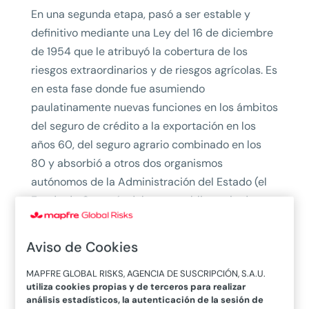
En una segunda etapa, pasó a ser estable y
definitivo mediante una Ley del 16 de diciembre
de 1954 que le atribuyó la cobertura de los
riesgos extraordinarios y de riesgos agrícolas. Es
en esta fase donde fue asumiendo
paulatinamente nuevas funciones en los ámbitos
del seguro de crédito a la exportación en los
años 60, del seguro agrario combinado en los
80 y absorbió a otros dos organismos
autónomos de la Administración del Estado (el
Fondo de Garantía del seguro obligatorio de
automóviles y la Comisaría del Seguro
Obligatorio de Viajeros).
Aviso de Cookies
La tercera etapa, en la que se encuentra, se
MAPFRE GLOBAL RISKS, AGENCIA DE SUSCRIPCIÓN, S.A.U.
abrió con la promulgación de su Estatuto Legal
utiliza cookies propias y de terceros para realizar
análisis estadísticos, la autenticación de la sesión de
en 1991, por la que el Consorcio, hasta entonces