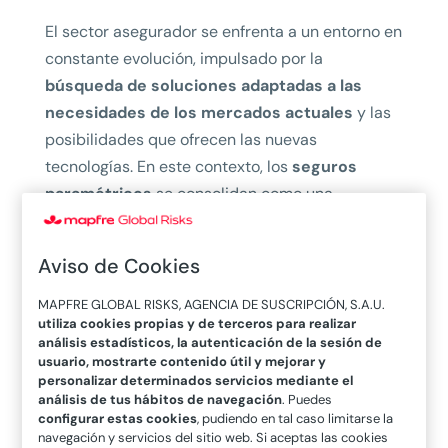
El sector asegurador se enfrenta a un entorno en
constante evolución, impulsado por la
búsqueda de soluciones adaptadas a las
necesidades de los mercados actuales
y las
posibilidades que ofrecen las nuevas
tecnologías. En este contexto, los
seguros
paramétricos
se consolidan como una
herramienta clave para la
gestión de grandes
riesgos
y la simplificación de procesos, desde
Aviso de Cookies
la contratación hasta la liquidación de
siniestros.
MAPFRE GLOBAL RISKS, AGENCIA DE SUSCRIPCIÓN, S.A.U.
utiliza cookies propias y de terceros para realizar
¿Qué son los seguros
análisis estadísticos, la autenticación de la sesión de
usuario, mostrarte contenido útil y mejorar y
paramétricos?
personalizar determinados servicios mediante el
análisis de tus hábitos de navegación
. Puedes
configurar estas cookies
, pudiendo en tal caso limitarse la
Los seguros paramétricos, o basados en índices,
navegación y servicios del sitio web. Si aceptas las cookies