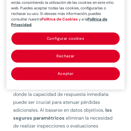
cubren la probabilidad de que ocurra un evento
estás consintiendo la utilización de las cookies en este sitio
web. Puedes aceptar todas las cookies, configurarlas o
predefinido,
basando la compensación
rechazar su uso. Si deseas más información, puedes
económica en la verificación de parámetros
consultar nuestra
Política de Cookies
y a la
Política de
Privacidad
.
objetivos.
Estos parámetros incluyen
mediciones cuantificables, como la cantidad de
Configurar cookies
lluvia, la magnitud de un terremoto o la
velocidad del viento. Cuando el evento alcanza o
Rechazar
supera el umbral acordado, el seguro se ejecuta
automáticamente.
Aceptar
Este enfoque proporciona una
respuesta ágil y
predecible
ante situaciones de alto riesgo,
donde la capacidad de respuesta inmediata
puede ser crucial para atenuar pérdidas
adicionales. Al basarse en datos objetivos,
los
seguros paramétricos
eliminan la necesidad
de realizar inspecciones o evaluaciones