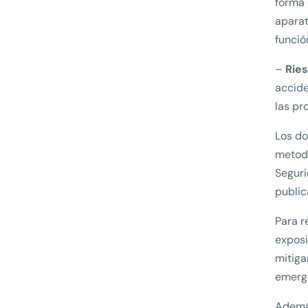
forma 
aparat
funció
–
Ries
accide
las pro
Los do
metodo
Seguri
public
Para r
exposi
mitiga
emerge
Además