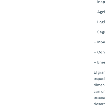
–
Ins
–
Agri
–
Logí
–
Seg
–
Mov
–
Con
–
Ene
El gra
espaci
dimens
con dr
exceso
desarr