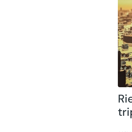
Ri
tr