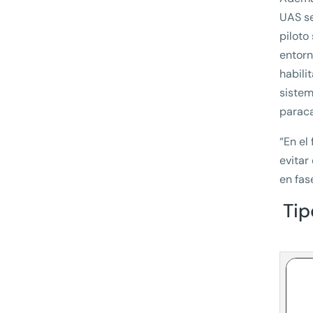
UAS se
piloto
entorn
habili
sistem
paraca
“En el
evitar
en fas
Tip