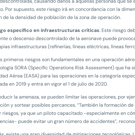
descontrolada, causando daños a aquellas personas que se e
o. Por supuesto, este riesgo irá en concordancia con la dimen
n de la densidad de población de la zona de operación.
go específico en infraestructuras críticas
. Este riesgo de
nte o descenso descontrolado de la aeronave puede provocar,
pias infraestructuras (refinerías, líneas eléctricas, líneas ferrov
s primeros riesgos son fundamentales en una operación aérea
logía SORA (Specific Operations Risk Assessment) que ha s
dad Aérea (EASA) para las operaciones en la categoría espec
ada en 2019 y entra en vigor el 1 de julio de 2020.
educir la amenaza, se pueden limitar las operaciones, por ej
ción y sortear posibles percances. “También la formación de
r riesgos, ya que un piloto capacitado -especialmente en có
ncias- puede evitar un gran número de accidentes”, reconoc
, existe una gran diversidad de mitigaciones tecnológicas. 