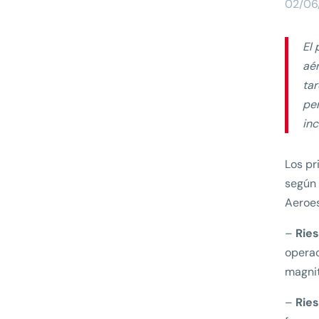
02/06
El 
aér
ta
per
inc
Los pr
según 
Aeroes
–
Ries
operac
magnit
–
Ries