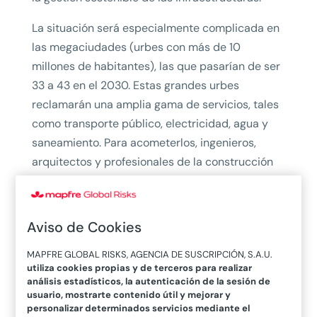
La situación será especialmente complicada en
las megaciudades (urbes con más de 10
millones de habitantes), las que pasarían de ser
33 a 43 en el 2030. Estas grandes urbes
reclamarán una amplia gama de servicios, tales
como transporte público, electricidad, agua y
saneamiento. Para acometerlos, ingenieros,
arquitectos y profesionales de la construcción
están apostando por modernizar las
infraestructuras para “hacerlas inteligentes”,
enclave para el surgimiento de las smart cities, y
Aviso de Cookies
que acarrearán la necesidad de nuevas
MAPFRE GLOBAL RISKS, AGENCIA DE SUSCRIPCIÓN, S.A.U.
soluciones para conseguir:
utiliza cookies propias y de terceros para realizar
análisis estadísticos, la autenticación de la sesión de
–
Una sólida red de transporte
, a fin de
usuario, mostrarte contenido útil y mejorar y
descongestionar el tráfico y reducir la polución,
personalizar determinados servicios mediante el