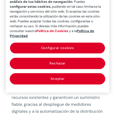
análisis de tus hábitos de navegación
. Puedes
bien a través de nuevas líneas de metro y
configurar estas cookies
, pudiendo en tal caso limitarse la
autobuses que garanticen un transporte público
navegación y servicios del sitio web. Si aceptas las cookies
estás consintiendo la utilización de las cookies en este sitio
de calidad, como también apostando por el
web. Puedes aceptar todas las cookies, configurarlas o
transporte sostenible (vehículos, bicicletas y
rechazar su uso. Si deseas más información, puedes
patinetes eléctricos). También sería preciso
consultar nuestra
Política de Cookies
y a la
Política de
Privacidad
.
disponer de sistemas de tráfico inteligentes,
como redes de sensores y monitoreo de las
Configurar cookies
infraestructuras de comunicaciones (luces de
tráfico inteligentes y disponibilidad de
Rechazar
información en tiempo real para los
conductores).
Aceptar
–
Redes energéticas inteligentes
, que
ayuden a administrar de forma óptima los
recursos existentes y garanticen un suministro
fiable, gracias al despliegue de medidores
digitales y a la automatización de la distribución