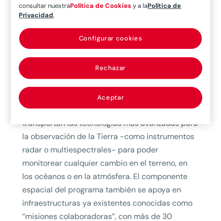
consultar nuestra
Política de Cookies
y a la
Política de
Para entender el funcionamiento del programa
Privacidad
.
Copérnico hay que tener en cuenta que se
encuentra estructurado en tres componentes,
Configurar cookies
como resume la científica:
Rechazar
–
Componente espacial
. Garantiza
observaciones espaciales sostenibles para los
servicios y está formada por misiones satelitales
Aceptar
dedicadas, como las Sentinel. Estas misiones
transportan las tecnologías más avanzadas para
la observación de la Tierra -como instrumentos
radar o multiespectrales- para poder
monitorear cualquier cambio en el terreno, en
los océanos o en la atmósfera. El componente
espacial del programa también se apoya en
infraestructuras ya existentes conocidas como
“misiones colaboradoras”, con más de 30