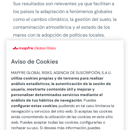
Sus resultados son relevantes ya que facilitan a
los países la adaptación a fenómenos globales
como el cambio climático, la gestión del suelo, la
contaminación atmosférica y el estado de los
mares con la adopción de políticas locales,
regionales y europeas adecuadas. “Pone a
disposición de los ciudadanos, las autoridades
públicas, los responsables políticos, los
Aviso de Cookies
científicos, los emprendedores y las empresas
MAPFRE GLOBAL RISKS, AGENCIA DE SUSCRIPCIÓN, S.A.U.
un extenso mundo de información y
utiliza cookies propias y de terceros para realizar
conocimiento sobre nuestro planeta, de manera
análisis estadísticos, la autenticación de la sesión de
usuario, mostrarte contenido útil y mejorar y
completa, abierta y gratuita”, resume Milagro-
personalizar determinados servicios mediante el
Pérez.
análisis de tus hábitos de navegación
. Puedes
configurar estas cookies
, pudiendo en tal caso limitarse la
Estructuración del
navegación y servicios del sitio web. Si aceptas las cookies
estás consintiendo la utilización de las cookies en este sitio
programa
web. Puedes aceptar todas las cookies, configurarlas o
rechazar su uso. Si deseas más información, puedes