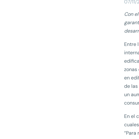
07/11/
Con el
garant
desarr
Entre 
intern
edific
zonas 
en edi
de las
un aum
consum
En el 
cuales
“Para 