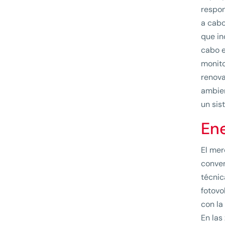
respon
a cabo
que in
cabo e
monito
renova
ambien
un sis
Ene
El mer
conven
técnic
fotovo
con la
En las