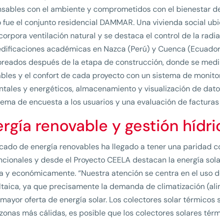
sables con el ambiente y comprometidos con el bienestar de l
 fue el conjunto residencial DAMMAR. Una vivienda social ub
corpora ventilación natural y se destaca el control de la radi
dificaciones académicas en Nazca (Perú) y Cuenca (Ecuador)
reados después de la etapa de construcción, donde se medirá 
bles y el confort de cada proyecto con un sistema de monit
tales y energéticos, almacenamiento y visualización de datos
tema de encuesta a los usuarios y una evaluación de facturas
rgía renovable y gestión hídr
cado de energía renovables ha llegado a tener una paridad c
cionales y desde el Proyecto CEELA destacan la energía sola
a y económicamente. “Nuestra atención se centra en el uso d
ltaica, ya que precisamente la demanda de climatización (ali
 mayor oferta de energía solar. Los colectores solar térmicos 
 zonas más cálidas, es posible que los colectores solares t