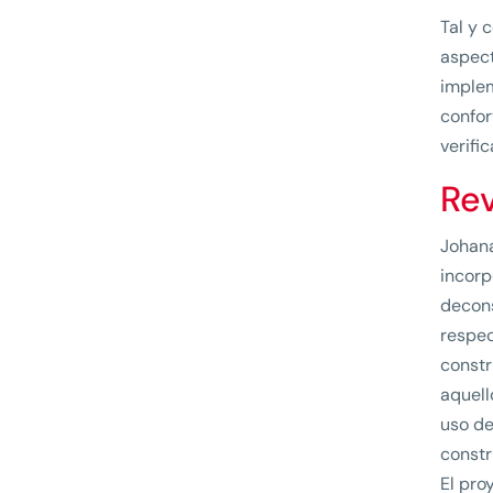
Tal y 
aspect
implem
confor
verifi
Rev
Johana
incorp
decons
respec
constr
aquell
uso de
constr
El pro