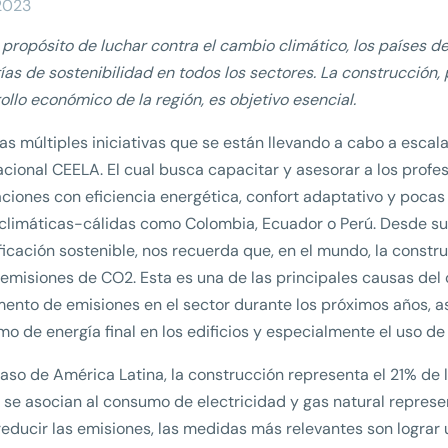
2023
 propósito de luchar contra el cambio climático, los países 
ías de sostenibilidad en todos los sectores. La construcción,
ollo económico de la región, es objetivo esencial.
las múltiples iniciativas que se están llevando a cabo a esca
acional CEELA. El cual busca capacitar y asesorar a los prof
aciones con eficiencia energética, confort adaptativo y poca
climáticas-cálidas como Colombia, Ecuador o Perú. Desde su 
ficación sostenible, nos recuerda que, en el mundo, la cons
 emisiones de CO2. Esta es una de las principales causas del
ento de emisiones en el sector durante los próximos años, a
o de energía final en los edificios y especialmente el uso de 
caso de América Latina, la construcción representa el 21% de
 se asocian al consumo de electricidad y gas natural repres
reducir las emisiones, las medidas más relevantes son lograr u