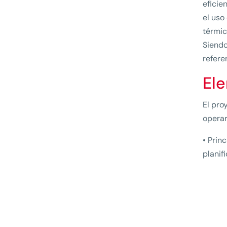
eficie
el uso
térmic
Siendo
refere
El
El pro
operar
• Prin
planif