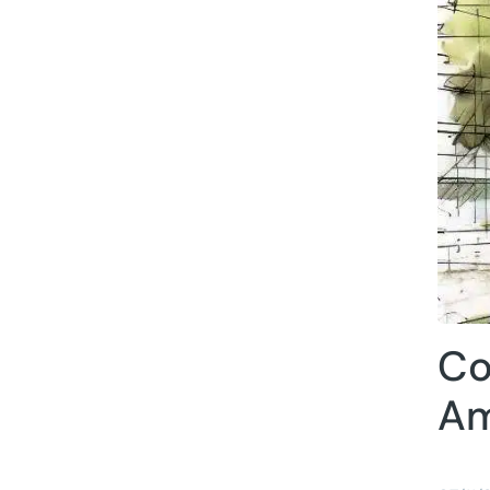
Co
Am