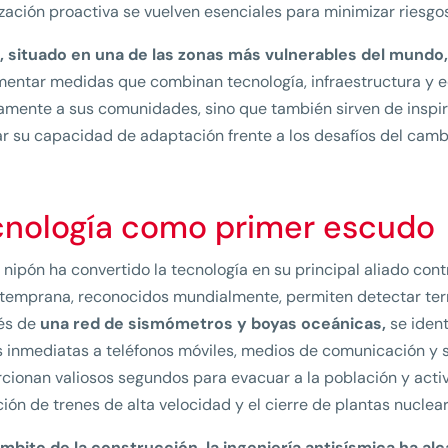
zación proactiva se vuelven esenciales para minimizar riesgos
, situado en una de las zonas más vulnerables del mundo,
entar medidas que combinan tecnología, infraestructura y edu
amente a sus comunidades, sino que también sirven de inspir
ar su capacidad de adaptación frente a los desafíos del camb
cnología como primer escudo
s nipón ha convertido la tecnología en su principal aliado cont
 temprana, reconocidos mundialmente, permiten detectar te
vés de
una red de sismómetros y boyas oceánicas,
se ident
s inmediatas a teléfonos móviles, medios de comunicación y
cionan valiosos segundos para evacuar a la población y acti
ión de trenes de alta velocidad y el cierre de plantas nuclear
mbito de la construcción, la ingeniería antisísmica ha al