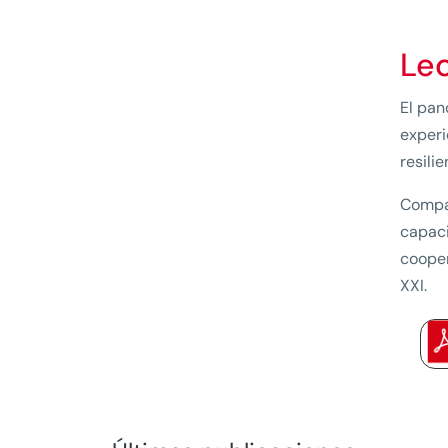
Le
El pan
experi
resili
Compar
capaci
cooper
XXI.