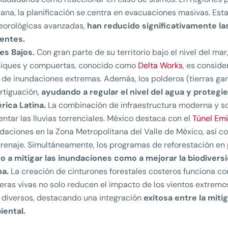
iana, la planificación se centra en evacuaciones masivas. Es
eorológicas avanzadas,
han reducido significativamente l
ientes.
es Bajos.
Con gran parte de su territorio bajo el nivel del mar
diques y compuertas, conocido como
Delta Works
, es consid
 de inundaciones extremas. Además, los polderos (tierras ga
rtiguación,
ayudando a regular el nivel del agua y protegi
rica Latina.
La combinación de infraestructura moderna y so
entar las lluvias torrenciales. México destaca con el
Túnel Emi
daciones en la Zona Metropolitana del Valle de México, así c
renaje. Simultáneamente, los programas de reforestación e
o a mitigar las inundaciones como a mejorar la biodiversi
na.
La creación de cinturones forestales costeros funciona co
eras vivas no solo reducen el impacto de los vientos extre
diversos, destacando una integración
exitosa entre la miti
iental.