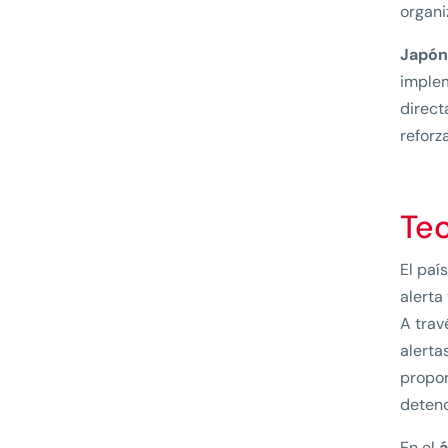
organi
Japón
implem
direct
reforz
Te
El paí
alerta
A tra
alerta
propor
detenc
En el
á