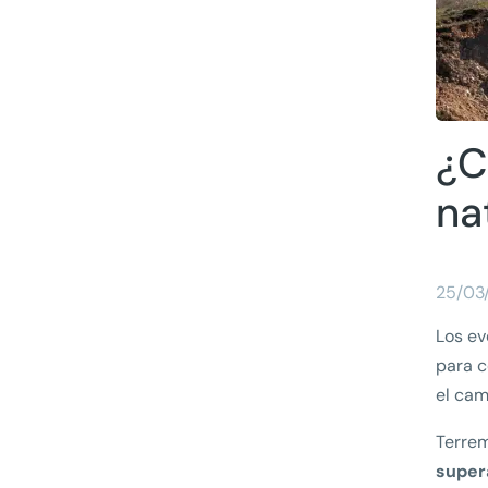
¿C
na
25/03
Los ev
para c
el cam
Terrem
super