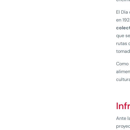
El Día
en 192
colect
que se
rutas 
tomada
Como 
alimen
cultur
Inf
Ante l
proye