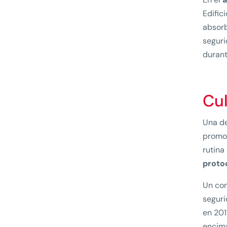
Edific
absorb
seguri
durant
Cul
Una de
promov
rutina
proto
Un con
seguri
en 201
encima