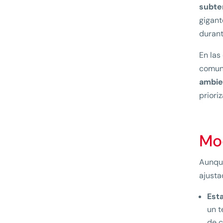
subter
gigant
durant
En las
comun
ambien
priori
Mo
Aunque
ajusta
Est
un t
de c