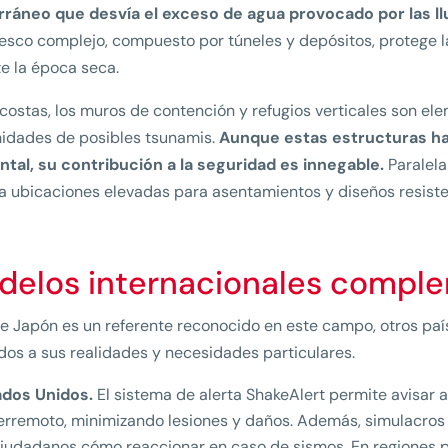
ráneo que desvía el exceso de agua provocado por las lluv
esco complejo, compuesto por túneles y depósitos, protege la
e la época seca.
 costas, los muros de contención y refugios verticales son e
idades de posibles tsunamis.
Aunque estas estructuras h
tal, su contribución a la seguridad es innegable.
Paralela
za ubicaciones elevadas para asentamientos y diseños resiste
delos internacionales compl
 Japón es un referente reconocido en este campo, otros pa
dos a sus realidades y necesidades particulares.
ados Unidos.
El sistema de alerta ShakeAlert permite avisar a
erremoto, minimizando lesiones y daños. Además, simulacros
iudadanos cómo reaccionar en caso de sismos. En regiones 