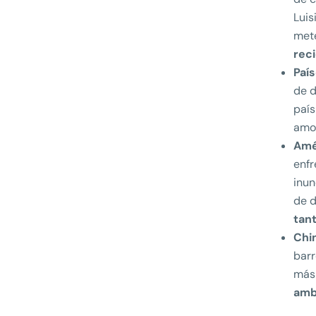
Luis
met
rec
País
de 
país
amo
Amé
enfr
inun
de d
tant
Chi
barr
más 
amb