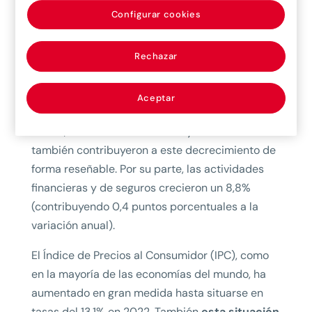
Configurar cookies
decrecimiento del valor agregado, según
datos
oficiales del Sistema Estadístico Nacional de
Colombia (SEN),
fue Industrias Manufactureras,
Rechazar
que decreció un 6,2% y contribuyó -0,8 puntos
a la variación anual del valor agregado, en su
Aceptar
serie original. El comercio al por mayor y al por
menor, la industria automotriz y la construcción
también contribuyeron a este decrecimiento de
forma reseñable. Por su parte, las actividades
financieras y de seguros crecieron un 8,8%
(contribuyendo 0,4 puntos porcentuales a la
variación anual).
El Índice de Precios al Consumidor (IPC), como
en la mayoría de las economías del mundo, ha
aumentado en gran medida hasta situarse en
tasas del 13,1% en 2022. También
esta situación