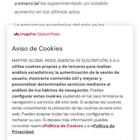
comercial
ha experimentado un notable
aumento en los últimos años.
La estructura económica del país se ha
fortalecido gracias a la
buena gestión
macroeconómica, los incentivos fiscales y la
Aviso de Cookies
entrada de capital extranjero
. Según reflejó
el
último informe del ICEX
, su PIB pasó de 270.145
MAPFRE GLOBAL RISKS, AGENCIA DE SUSCRIPCIÓN, S.A.U.
utiliza cookies propias y de terceros para realizar
millones de dólares en 2020 a 344.000 millones
análisis estadísticos, la autenticación de la sesión de
de dólares en 2022. Este recorrido ha sido
usuario, mostrarte contenido útil y mejorar y
moderado en el presente ejercicio: en lo que
personalizar determinados servicios mediante el
análisis de tus hábitos de navegación
. Puedes
llevamos de año, el PIB de la región ha crecido
configurar estas cookies
, pudiendo en tal caso limitarse la
en total un 1% respecto a 2022, pero en concreto
navegación y servicios del sitio web. Si aceptas las cookies
estás consintiendo la utilización de las cookies en este sitio
en el
tercer trimestre de 2023 el PIB
en su serie
web. Puedes aceptar todas las cookies, configurarlas o
original decreció un 0,3% respecto al ejercicio
rechazar su uso. Si deseas más información, puedes
consultar nuestra
Política de Cookies
y a la
Política de
anterior.
Privacidad
.
La actividad que más contribuyó al