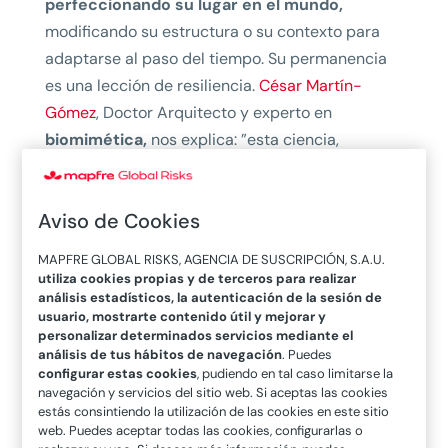
perfeccionando su lugar en el mundo,
modificando su estructura o su contexto para
adaptarse al paso del tiempo. Su permanencia
es una lección de resiliencia.
César Martín-
Gómez
, Doctor Arquitecto y experto en
biomimética,
nos explica: ”esta ciencia,
aplicada a la ingeniería civil, busca transformar
los métodos de construcción y mejorar la
Aviso de Cookies
eficiencia energética de los edificios,
inspirándose precisamente en principios
MAPFRE GLOBAL RISKS, AGENCIA DE SUSCRIPCIÓN, S.A.U.
naturales”.
utiliza cookies propias y de terceros para realizar
análisis estadísticos, la autenticación de la sesión de
usuario, mostrarte contenido útil y mejorar y
personalizar determinados servicios mediante el
Resiliencia y
análisis de tus hábitos de navegación
. Puedes
configurar estas cookies
, pudiendo en tal caso limitarse la
sostenibilidad
navegación y servicios del sitio web. Si aceptas las cookies
estás consintiendo la utilización de las cookies en este sitio
web. Puedes aceptar todas las cookies, configurarlas o
La
biomimética
ha impulsado técnicas y