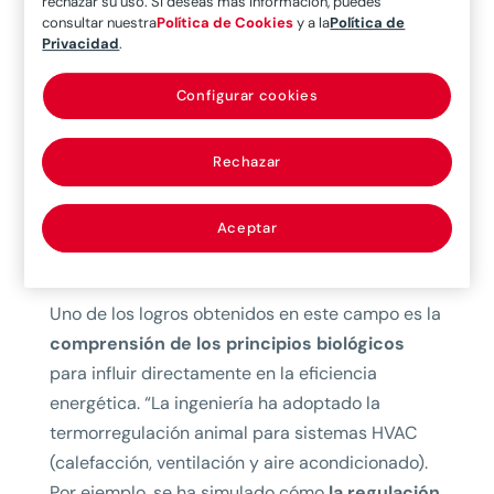
rechazar su uso. Si deseas más información, puedes
consultar nuestra
Política de Cookies
y a la
Política de
tecnologías arquitectónicas que
fomentan la
Privacidad
.
optimización de recursos naturales
e incluso
la reducción de la huella de carbono. Tal y como
Configurar cookies
indica el artículo
Bio-logic, a review on the
biomimetic application in architectural and
Rechazar
structural design
, publicado en 2022, su
influencia ha alcanzado disciplinas como la
Aceptar
ingeniería, la elección de materiales o el diseño
digital de infraestructuras más firmes.
Uno de los logros obtenidos en este campo es la
comprensión de los principios biológicos
para influir directamente en la eficiencia
energética. “La ingeniería ha adoptado la
termorregulación animal para sistemas HVAC
(calefacción, ventilación y aire acondicionado).
Por ejemplo, se ha simulado cómo
la regulación