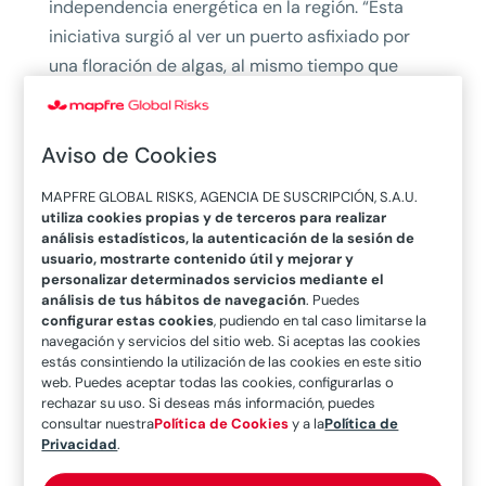
independencia energética en la región. “Esta
iniciativa surgió al ver un puerto asfixiado por
una floración de algas, al mismo tiempo que
Sudáfrica luchaba por importar suficiente
petróleo”, explica el experto.
Aviso de Cookies
El propósito inicial de este despliegue tenía un
MAPFRE GLOBAL RISKS, AGENCIA DE SUSCRIPCIÓN, S.A.U.
triple objetivo:
utiliza cookies propias y de terceros para realizar
análisis estadísticos, la autenticación de la sesión de
Capacitar a la región para que se una a la
usuario, mostrarte contenido útil y mejorar y
lucha global contra el cambio climático,
personalizar determinados servicios mediante el
análisis de tus hábitos de navegación
. Puedes
teniendo en cuenta sus severas limitaciones
configurar estas cookies
, pudiendo en tal caso limitarse la
económicas.
navegación y servicios del sitio web. Si aceptas las cookies
Facilitar a África ser más independiente de
estás consintiendo la utilización de las cookies en este sitio
web. Puedes aceptar todas las cookies, configurarlas o
las cadenas de suministro mundiales
y
rechazar su uso. Si deseas más información, puedes
reducir el impacto perjudicial del comercio de
consultar nuestra
Política de Cookies
y a la
Política de
productos básicos en moneda extranjera.
Privacidad
.
Generar oportunidades económicas a