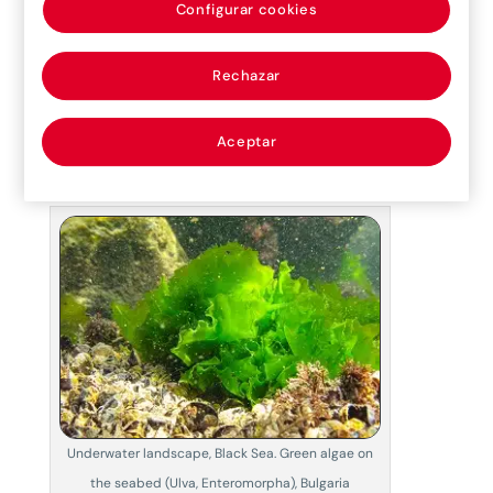
Configurar cookies
escala local
en áreas que no cuentan con la
infraestructura suficiente para atraer otras
industrias.
Rechazar
Un alga común como
Aceptar
punto de partida
Underwater landscape, Black Sea. Green algae on
the seabed (Ulva, Enteromorpha), Bulgaria